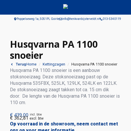
Poppelseweg 1a, 5051PL Goirle
info@henkvanbijsterveldt.nl
013-5340119
Husqvarna PA 1100
snoeier
Home
Kettingzagen
Husqvarna PA 1100 snoeier
Terug
Husqvarna PA 1100 snoeier is een aanbouw
stoksnoeizaag. Deze stoksnoeizaag past op de
Husqvarna 535FBX, 525LK, 129LK, 524LK en 122LK.
De stoksnoeizaag zaagt takken tot ca. 15 cm dik
door. De lengte van de Husqvarna PA 1100 snoeier is
110 cm.
€
439,00
incl. btw
€
362,81
excl. btw
Op voorraad in de showroom, neem contact met
ons op voor meer informatie.