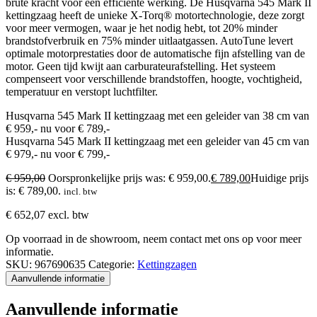
brute kracht voor een efficiënte werking. De Husqvarna 545 Mark II
kettingzaag heeft de unieke X-Torq® motortechnologie, deze zorgt
voor meer vermogen, waar je het nodig hebt, tot 20% minder
brandstofverbruik en 75% minder uitlaatgassen. AutoTune levert
optimale motorprestaties door de automatische fijn afstelling van de
motor. Geen tijd kwijt aan carburateurafstelling. Het systeem
compenseert voor verschillende brandstoffen, hoogte, vochtigheid,
temperatuur en verstopt luchtfilter.
Husqvarna 545 Mark II kettingzaag met een geleider van 38 cm van
€ 959,- nu voor € 789,-
Husqvarna 545 Mark II kettingzaag met een geleider van 45 cm van
€ 979,- nu voor € 799,-
€
959,00
Oorspronkelijke prijs was: € 959,00.
€
789,00
Huidige prijs
is: € 789,00.
incl. btw
€
652,07
excl. btw
Op voorraad in de showroom, neem contact met ons op voor meer
informatie.
SKU:
967690635
Categorie:
Kettingzagen
Aanvullende informatie
Aanvullende informatie