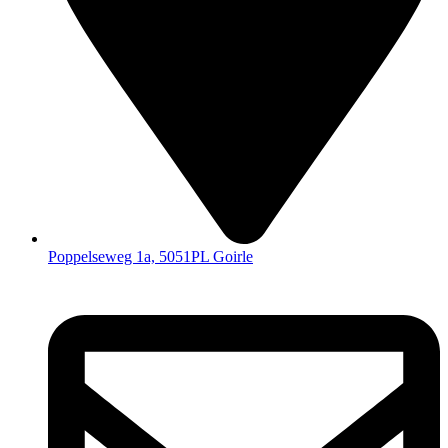
Poppelseweg 1a, 5051PL Goirle