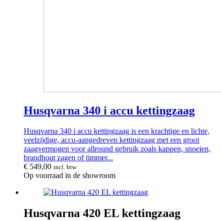
Husqvarna 340 i accu kettingzaag
Husqvarna 340 i accu kettingzaag is een krachtige en lichte,
veelzijdige, accu-aangedreven kettingzaag met een groot
zaagvermogen voor allround gebruik zoals kappen, snoeien,
brandhout zagen of timmer...
€
549,00
incl. btw
Op voorraad in de showroom
Husqvarna 420 EL kettingzaag