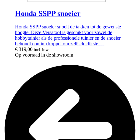
Honda SSPP snoeier
Honda SSPP snoeier snoeit de takken tot de gewenste
hoogte. Deze Versatool is geschikt voor zowel de
hobbytuinier als de professionele tuinier en de snoeier
behoudt continu koppel om zelfs de dikste t...
€
319,00
incl. btw
Op voorraad in de showroom