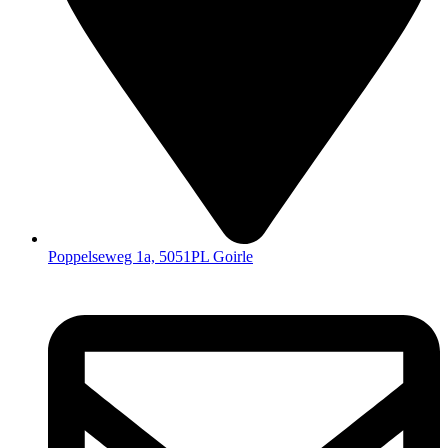
Poppelseweg 1a, 5051PL Goirle