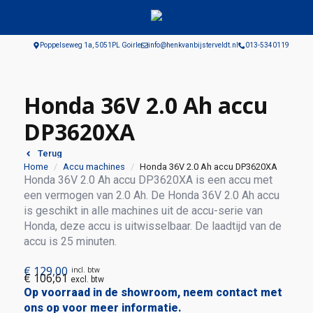
Poppelseweg 1a, 5051PL Goirle
info@henkvanbijsterveldt.nl
013-5340119
Honda 36V 2.0 Ah accu
DP3620XA
Terug
Home
Accu machines
Honda 36V 2.0 Ah accu DP3620XA
Honda 36V 2.0 Ah accu DP3620XA is een accu met
een vermogen van 2.0 Ah. De Honda 36V 2.0 Ah accu
is geschikt in alle machines uit de accu-serie van
Honda, deze accu is uitwisselbaar. De laadtijd van de
accu is 25 minuten.
€
129,00
incl. btw
€
106,61
excl. btw
Op voorraad in de showroom, neem contact met
ons op voor meer informatie.