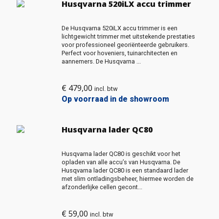
Husqvarna 520iLX accu trimmer
De Husqvarna 520iLX accu trimmer is een
lichtgewicht trimmer met uitstekende prestaties
voor professioneel georiënteerde gebruikers.
Perfect voor hoveniers, tuinarchitecten en
aannemers. De Husqvarna ...
€
479,00
incl. btw
Op voorraad in de showroom
Husqvarna lader QC80
Husqvarna lader QC80 is geschikt voor het
opladen van alle accu’s van Husqvarna. De
Husqvarna lader QC80 is een standaard lader
met slim ontladingsbeheer, hiermee worden de
afzonderlijke cellen gecont...
€
59,00
incl. btw