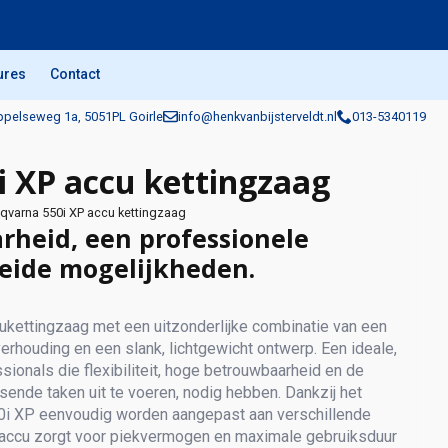
ures
Contact
pelseweg 1a, 5051PL Goirle
info@henkvanbijsterveldt.nl
013-5340119
 XP accu kettingzaag
qvarna 550i XP accu kettingzaag
rheid, een professionele
eide mogelijkheden.
kettingzaag met een uitzonderlijke combinatie van een
houding en een slank, lichtgewicht ontwerp. Een ideale,
sionals die flexibiliteit, hoge betrouwbaarheid en de
ende taken uit te voeren, nodig hebben. Dankzij het
0i XP eenvoudig worden aangepast aan verschillende
accu zorgt voor piekvermogen en maximale gebruiksduur