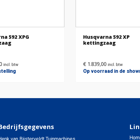
na 592 XPG
Husqvarna 592 XP
zaag
kettingzaag
0
€
1.839,00
incl. btw
incl. btw
telling
Op voorraad in de sho
Bedrijfsgegevens
Lin
Hom
Henk van Bijsterveldt Tuinmachines