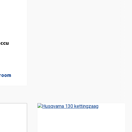
accu
wroom