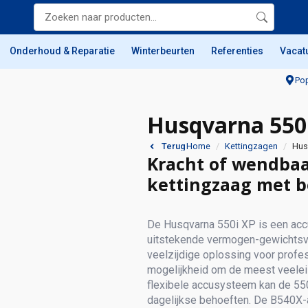
Onderhoud & Reparatie
Winterbeurten
Referenties
Vacat
Pop
Husqvarna 550i
Home
Kettingzagen
Hus
Terug
Kracht of wendbaa
kettingzaag met b
De Husqvarna 550i XP is een accu
uitstekende vermogen-gewichtsver
veelzijdige oplossing voor profes
mogelijkheid om de meest veeleis
flexibele accusysteem kan de 55
dagelijkse behoeften. De B540X-