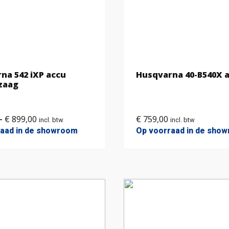
na 542 iXP accu
Husqvarna 40-B540X 
zaag
€
899,00
€
759,00
Prijsklasse:
-
incl. btw
incl. btw
€ 889,00
raad in de showroom
Op voorraad in de sho
tot
€ 899,00