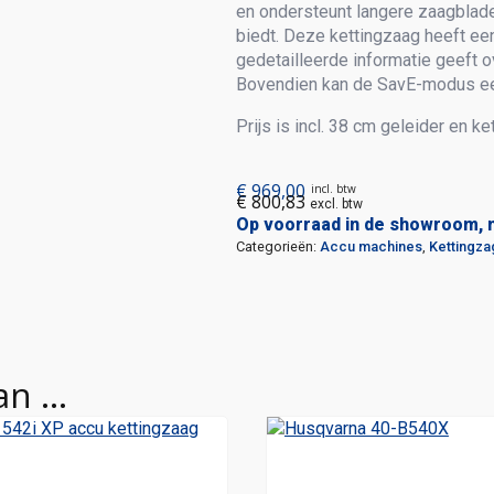
en ondersteunt langere zaagblade
biedt. Deze kettingzaag heeft een
gedetailleerde informatie geeft o
Bovendien kan de SavE-modus ee
Prijs is incl. 38 cm geleider en ket
€
969,00
incl. btw
€
800,83
excl. btw
Op voorraad in de showroom, 
Categorieën:
Accu machines
,
Kettingz
an …