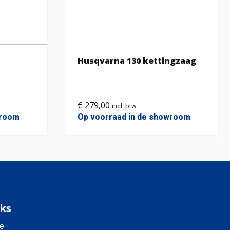
Husqvarna 130 kettingzaag
€
279,00
incl. btw
wroom
Op voorraad in de showroom
ks
e