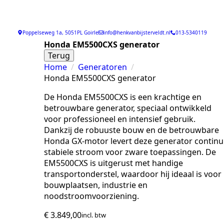
Poppelseweg 1a, 5051PL Goirle
info@henkvanbijsterveldt.nl
013-5340119
Honda EM5500CXS generator
Terug
Home
Generatoren
Honda EM5500CXS generator
De Honda EM5500CXS is een krachtige en
betrouwbare generator, speciaal ontwikkeld
voor professioneel en intensief gebruik.
Dankzij de robuuste bouw en de betrouwbare
Honda GX-motor levert deze generator continu
stabiele stroom voor zware toepassingen. De
EM5500CXS is uitgerust met handige
transportonderstel, waardoor hij ideaal is voor
bouwplaatsen, industrie en
noodstroomvoorziening.
€
3.849,00
incl. btw