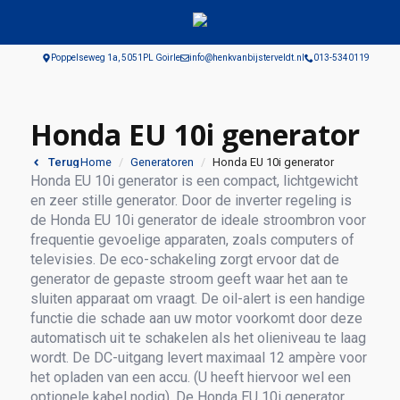
Poppelseweg 1a, 5051PL Goirle
info@henkvanbijsterveldt.nl
013-5340119
Honda EU 10i generator
Home
Generatoren
Honda EU 10i generator
Terug
Honda EU 10i generator is een compact, lichtgewicht
en zeer stille generator. Door de inverter regeling is
de Honda EU 10i generator de ideale stroombron voor
frequentie gevoelige apparaten, zoals computers of
televisies. De eco-schakeling zorgt ervoor dat de
generator de gepaste stroom geeft waar het aan te
sluiten apparaat om vraagt. De oil-alert is een handige
functie die schade aan uw motor voorkomt door deze
automatisch uit te schakelen als het olieniveau te laag
wordt. De DC-uitgang levert maximaal 12 ampère voor
het opladen van een accu. (U heeft hiervoor wel een
optionele kabel nodig). De Honda EU 10i generator