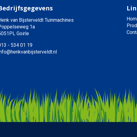
Bedrijfsgegevens
Lin
Hom
Henk van Bijsterveldt Tuinmachines
Prod
Poppelseweg 1a
Cont
5051PL Goirle
013 - 534 01 19
info@henkvanbijsterveldt.nl