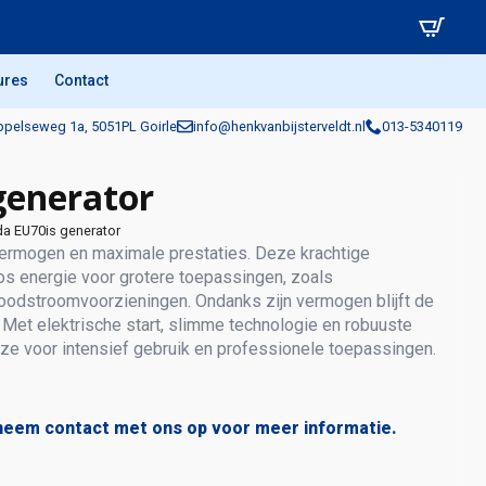
ures
Contact
pelseweg 1a, 5051PL Goirle
info@henkvanbijsterveldt.nl
013-5340119
generator
a EU70is generator
ermogen en maximale prestaties. Deze krachtige
oos energie voor grotere toepassingen, zoals
odstroomvoorzieningen. Ondanks zijn vermogen blijft de
t. Met elektrische start, slimme technologie en robuuste
uze voor intensief gebruik en professionele toepassingen.
neem contact met ons op voor meer informatie.