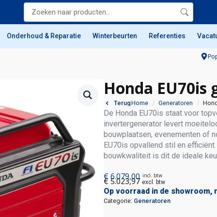
Onderhoud & Reparatie
Winterbeurten
Referenties
Vacat
Pop
Honda EU70is 
Home
Generatoren
Hond
Terug
De Honda EU70is staat voor topv
invertergenerator levert moeitel
bouwplaatsen, evenementen of no
EU70is opvallend stil en efficiën
bouwkwaliteit is dit de ideale ke
€
6.079,00
incl. btw
€
5.023,97
excl. btw
Op voorraad in de showroom, 
Categorie:
Generatoren