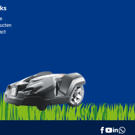
ks
e
ucten
act