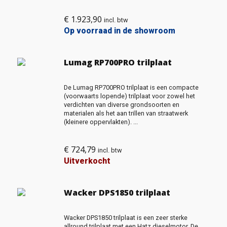
€
1.923,90
incl. btw
Op voorraad in de showroom
Lumag RP700PRO trilplaat
De Lumag RP700PRO trilplaat is een compacte
(voorwaarts lopende) trilplaat voor zowel het
verdichten van diverse grondsoorten en
materialen als het aan trillen van straatwerk
(kleinere oppervlakten). ...
€
724,79
incl. btw
Uitverkocht
Wacker DPS1850 trilplaat
Wacker DPS1850 trilplaat is een zeer sterke
allround trilplaat met een Hatz dieselmotor. De