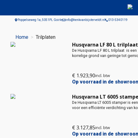
Poppelseweg 1a, 5051PL Goirle
info@henkvanbijsterveldt.nl
013-5340119
Home
Trilplaten
Husqvarna LF 80 L trilplaat
De Husqvarna LF 80 L trilplaat is een
korrelige grond van geringe tot gemid
€
1.923,90
incl. btw
Op voorraad in de showroo
Husqvarna LT 6005 stampe
De Husqvarna LT 6005 stamper is een
voor een efficiënte verdichting van ko
€
3.127,85
incl. btw
Op voorraad in de showroo