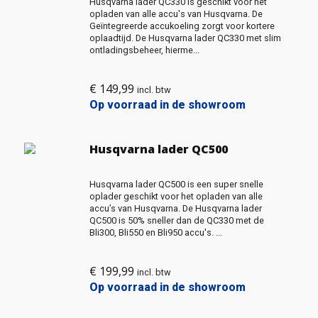
Husqvarna lader QC330 is geschikt voor het
opladen van alle accu's van Husqvarna. De
Geïntegreerde accukoeling zorgt voor kortere
oplaadtijd. De Husqvarna lader QC330 met slim
ontladingsbeheer, hierme...
€
149,99
incl. btw
Op voorraad in de showroom
Husqvarna lader QC500
Husqvarna lader QC500 is een super snelle
oplader geschikt voor het opladen van alle
accu’s van Husqvarna. De Husqvarna lader
QC500 is 50% sneller dan de QC330 met de
Bli300, Bli550 en Bli950 accu's. ...
€
199,99
incl. btw
Op voorraad in de showroom