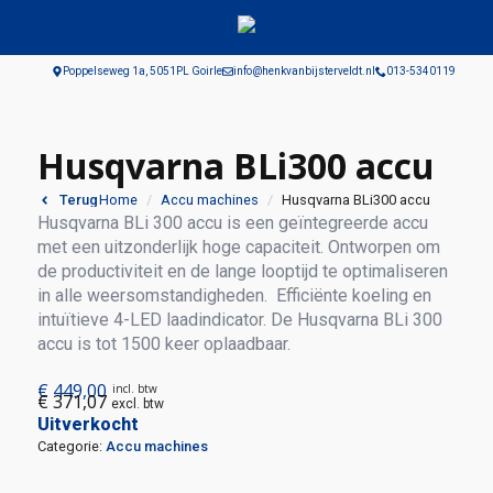
Poppelseweg 1a, 5051PL Goirle
info@henkvanbijsterveldt.nl
013-5340119
Husqvarna BLi300 accu
Home
Accu machines
Husqvarna BLi300 accu
Terug
Husqvarna BLi 300 accu is een geïntegreerde accu
met een uitzonderlijk hoge capaciteit. Ontworpen om
de productiviteit en de lange looptijd te optimaliseren
in alle weersomstandigheden. Efficiënte koeling en
intuïtieve 4-LED laadindicator. De Husqvarna BLi 300
accu is tot 1500 keer oplaadbaar.
€
449,00
incl. btw
€
371,07
excl. btw
Uitverkocht
Categorie:
Accu machines