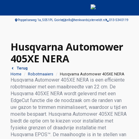
Poppelseweg 1a, 5051PL Goirle
info@henkvanbijsterveldt.nl
013-5340119
Husqvarna Automower
405XE NERA
Terug
Home
Robotmaaiers
Husqvarna Automower 405XE NERA
Husqvarna Automower 405XE NERA is een efficiënte
robotmaaier met een maaibreedte van 22 cm. De
Husqvarna 405XE NERA wordt geleverd met een
EdgeCut functie die de noodzaak om de randen van
uw gazon te trimmen minimaliseert, waardoor u tijd en
moeite bespaart. Husqvarna Automower 405XE NERA
biedt de optie om te kiezen voor installatie met
fysieke grenzen of draadvrije installatie met
Husqvarna EPOS™. De maaihoogte is in te stellen van