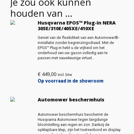
Je zou ook kunnen
houden van …
Husqvarna EPOS™ Plug-in NERA
305E/310E/405XE/410XE
Geniet van de flexibiliteit van een Automower®-
installatie zonder begrenzingsdraad. Met de
EPOS™ Plug-in hebt u de vrijheid om het
onderhoud van uw gazon volledig aan te
passen met nauwkeurige virtuel...
€
449,00
incl. btw
Op voorraad in de showroom
Automower beschermhuis
Automower beschermhuis beschermt de
Husqvarna Automower tegen langdurige
blootstelling aan regen en zon. Dankzij de
opklapbare klep, zijn het toetsenbord en display