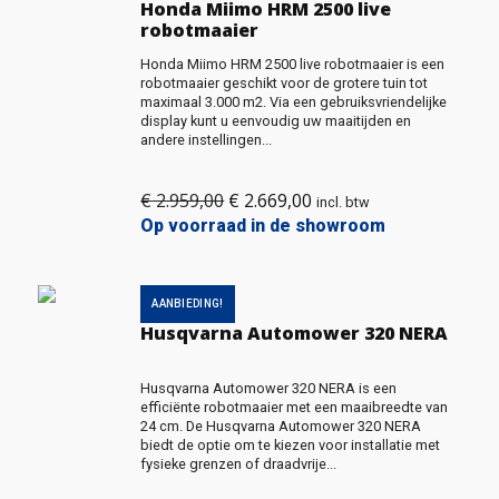
Honda Miimo HRM 2500 live
robotmaaier
Honda Miimo HRM 2500 live robotmaaier is een
robotmaaier geschikt voor de grotere tuin tot
maximaal 3.000 m2. Via een gebruiksvriendelijke
display kunt u eenvoudig uw maaitijden en
andere instellingen...
€
2.959,00
€
2.669,00
Oorspronkelijke
Huidige
incl. btw
prijs
prijs
Op voorraad in de showroom
was:
is:
€ 2.959,00.
€ 2.669,00.
AANBIEDING!
Husqvarna Automower 320 NERA
Husqvarna Automower 320 NERA is een
efficiënte robotmaaier met een maaibreedte van
24 cm. De Husqvarna Automower 320 NERA
biedt de optie om te kiezen voor installatie met
fysieke grenzen of draadvrije...