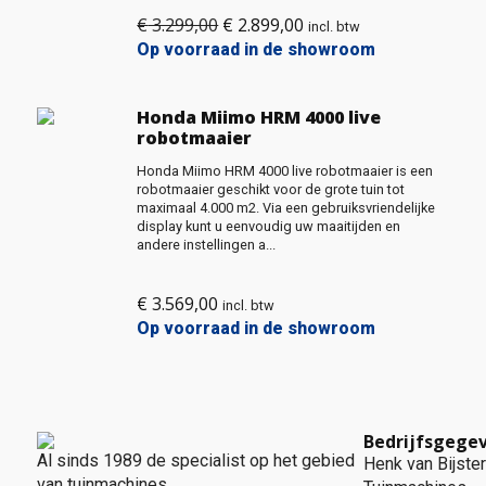
€
3.299,00
€
2.899,00
Oorspronkelijke
Huidige
incl. btw
prijs
prijs
Op voorraad in de showroom
was:
is:
€ 3.299,00.
€ 2.899,00.
Honda Miimo HRM 4000 live
robotmaaier
Honda Miimo HRM 4000 live robotmaaier is een
robotmaaier geschikt voor de grote tuin tot
maximaal 4.000 m2. Via een gebruiksvriendelijke
display kunt u eenvoudig uw maaitijden en
andere instellingen a...
€
3.569,00
incl. btw
Op voorraad in de showroom
Bedrijfsgege
Al sinds 1989 de specialist op het gebied
Henk van Bijster
van tuinmachines.