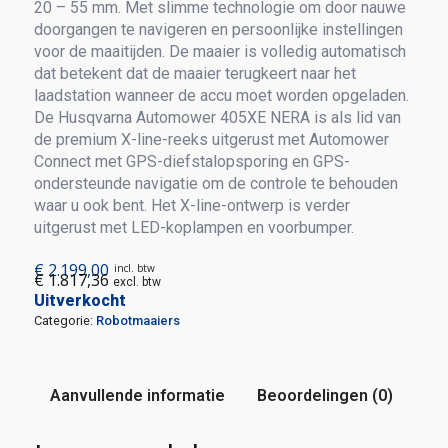
20 – 55 mm. Met slimme technologie om door nauwe
doorgangen te navigeren en persoonlijke instellingen
voor de maaitijden. De maaier is volledig automatisch
dat betekent dat de maaier terugkeert naar het
laadstation wanneer de accu moet worden opgeladen.
De Husqvarna Automower 405XE NERA is als lid van
de premium X-line-reeks uitgerust met Automower
Connect met GPS-diefstalopsporing en GPS-
ondersteunde navigatie om de controle te behouden
waar u ook bent. Het X-line-ontwerp is verder
uitgerust met LED-koplampen en voorbumper.
€
2.199,00
incl. btw
€
1.817,36
excl. btw
Uitverkocht
Categorie:
Robotmaaiers
Aanvullende informatie
Beoordelingen (0)