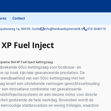
ures
Contact
pelseweg 1a, 5051PL Goirle
info@henkvanbijsterveldt.nl
013-5340119
XP Fuel Inject
qvarna 564 XP Fuel Inject kettingzaag
nbrekende 60cc-kettingzaag voor bosbouw- en
e op zoek zijn naar geavanceerde prestaties. De
e wendbaarheid van een 50cc-kettingzaag met het
aag levert een uitstekende vermogen-gewichtsverhouding
r een innovatieve combinatie van geavanceerde
ndstofinjectiesysteem en een nieuwe motor voor directe
viteit gedurende de hele werkdag. Bovendien wordt de
 eenvoudige startprocedure en weinig trillingen, waardoor