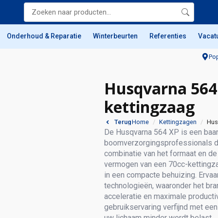
Onderhoud & Reparatie
Winterbeurten
Referenties
Vacat
Pop
Husqvarna 564 
kettingzaag
Home
Kettingzagen
Hus
Terug
De Husqvarna 564 XP is een baa
boomverzorgingsprofessionals di
combinatie van het formaat en d
vermogen van een 70cc-kettingz
in een compacte behuizing. Ervaa
technologieën, waaronder het bra
acceleratie en maximale producti
gebruikservaring verfijnd met een
uw lichaam minder wordt belast.