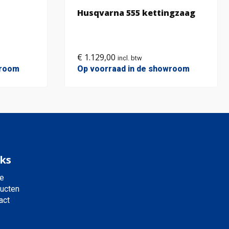
Husqvarna 555 kettingzaag
€
1.129,00
incl. btw
wroom
Op voorraad in de showroom
ks
e
ucten
act