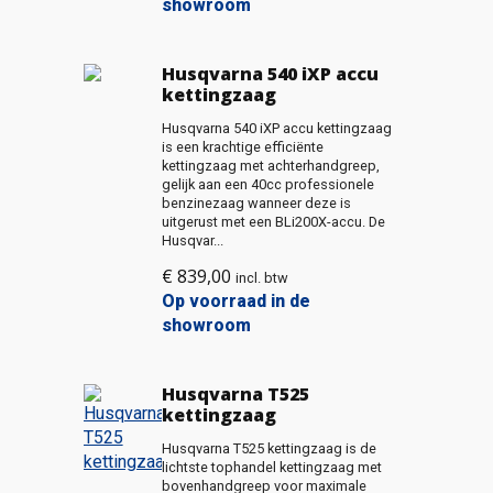
showroom
Husqvarna 540 iXP accu
kettingzaag
Husqvarna 540 iXP accu kettingzaag
is een krachtige efficiënte
kettingzaag met achterhandgreep,
gelijk aan een 40cc professionele
benzinezaag wanneer deze is
uitgerust met een BLi200X-accu. De
Husqvar...
€
839,00
incl. btw
Op voorraad in de
showroom
Husqvarna T525
kettingzaag
Husqvarna T525 kettingzaag is de
lichtste tophandel kettingzaag met
bovenhandgreep voor maximale