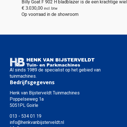
Billy Goat F 902 H bladblazer is de een krachtige wie
€
3.030,00
incl. btw
Op voorraad in de showroom
Al sinds 1989 de specialist op het gebied van
tuinmachines.
Bedrijfsgegevens
Henk van Bijsterveldt Tuinmachines
Poppelseweg 1a
5051PL Goirle
013 - 534 01 19
info@henkvanbijsterveldt.nl