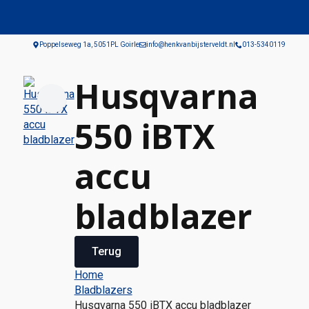
Poppelseweg 1a, 5051PL Goirle
info@henkvanbijsterveldt.nl
013-5340119
Husqvarna
550 iBTX
accu
bladblazer
Terug
Home
Bladblazers
Husqvarna 550 iBTX accu bladblazer