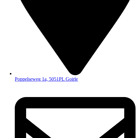
Poppelseweg 1a, 5051PL Goirle