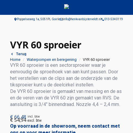
Poppelseweg 1a, 5051PL Goirle
info@henkvanbijsterveldt.nl
013-5340119
VYR 60 sproeier
Terug
Home
Waterpompen en beregening
VYR 60 sproeier
VYR 60 sproeier is een sectorsproeier waar je
eenvoudig de sproeihoek van aan kunt passen. Door
het verstellen van de clips aan de onderzijde van de
tiksproeier kunt u de deelcirkel instellen.
De VYR 60 sproeier is gemaakt van messing en de as
en de veren van de VYR 60 zijn gemaakt van RVS. De
aansluiting is 3/4″ binnendraad. Nozzle 4,4 – 2,4 mm.
€
66,48
incl. btw
€
54,94
excl. btw
Op voorraad in de showroom, neem contact met
ons op voor meer informatie.