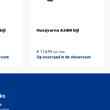
ijl
Husqvarna A2400 bijl
€
114,99
incl. btw
wroom
Op voorraad in de showroom
ks
e
ucten