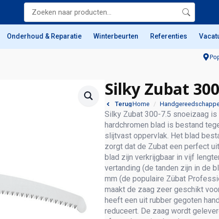
Onderhoud & Reparatie
Winterbeurten
Referenties
Vacat
Pop
Silky Zubat 300
Home
Handgereedschapp
Terug
Silky Zubat 300-7.5 snoeizaag i
hardchromen blad is bestand tege
slijtvast oppervlak. Het blad best
zorgt dat de Zubat een perfect 
blad zijn verkrijgbaar in vijf le
vertanding (de tanden zijn in de b
mm (de populaire Zübat Professi
maakt de zaag zeer geschikt voo
heeft een uit rubber gegoten handv
reduceert. De zaag wordt geleverd