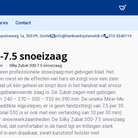
ures
Contact
pelseweg 1a, 5051PL Goirle
info@henkvanbijsterveldt.nl
013-5340119
-7.5 snoeizaag
en
Silky Zubat 300-7.5 snoeizaag
s een professionele snoeizaag met gebogen blad. Het
n roest en de effecten van hars en zorgt voor een zeer
aat uit één geheel en loopt door in het handvat wat ervoor
uitgebalanceerde zaag is. De Zubat zagen met gebogen
ngten: 240 – 270 – 300 – 330 én 390 mm. De unieke Mirai-Me
laddikte ingeslepen, er is geen tandzetting) van 7,5 per 30
onal 330 is er ook met een vertanding van 10 per 30 mm)
r snoeiwerkzaamheden. De Silky Zubat 300-7.5 snoeizaag
at, dat comfortabel in de hand ligt en trillingen sterk
 in een draaibaar, zwart kunststof holster met