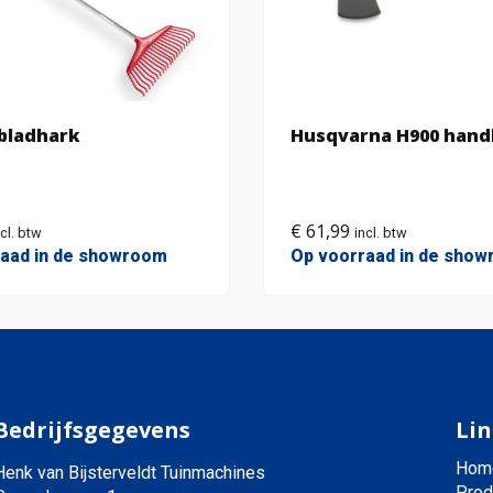
 bladhark
Husqvarna H900 handb
€
61,99
ncl. btw
incl. btw
aad in de showroom
Op voorraad in de sho
Bedrijfsgegevens
Lin
Hom
Henk van Bijsterveldt Tuinmachines
Prod