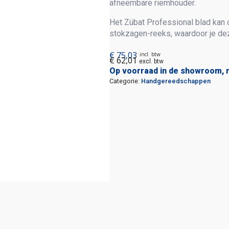
afneembare riemhouder.
Het Zübat Professional blad kan
stokzagen-reeks, waardoor je dez
€
75,03
incl. btw
€
62,01
excl. btw
Op voorraad in de showroom, 
Categorie:
Handgereedschappen