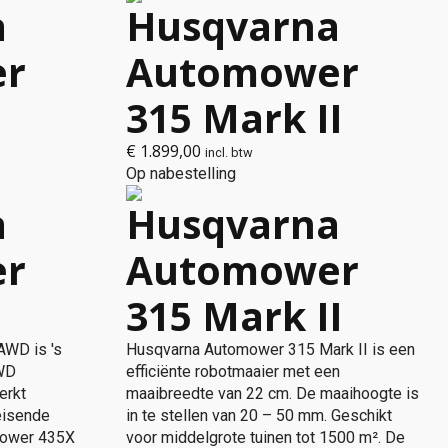
a
Husqvarna
er
Automower
315 Mark II
€
1.899,00
incl. btw
Op nabestelling
a
Husqvarna
er
Automower
315 Mark II
WD is 's
Husqvarna Automower 315 Mark II is een
AWD
efficiënte robotmaaier met een
erkt
maaibreedte van 22 cm. De maaihoogte is
eisende
in te stellen van 20 – 50 mm. Geschikt
mower 435X
voor middelgrote tuinen tot 1500 m². De