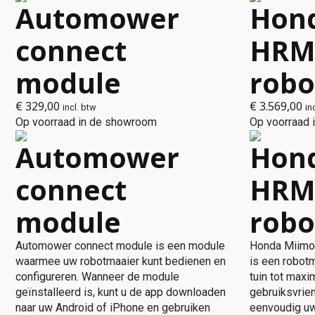
Automower
Hon
connect
HRM 
module
robo
€
329,00
€
3.569,00
incl. btw
in
Op voorraad in de showroom
Op voorraad
Automower
Hon
connect
HRM 
module
robo
Automower connect module is een module
Honda Miimo
waarmee uw robotmaaier kunt bedienen en
is een robot
configureren. Wanneer de module
tuin tot maxi
geïnstalleerd is, kunt u de app downloaden
gebruiksvrien
naar uw Android of iPhone en gebruiken
eenvoudig uw