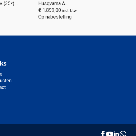
(35º) ...
Husqvarna A...
€
1.899,00
incl. btw
Op nabestelling
ks
e
ucten
act