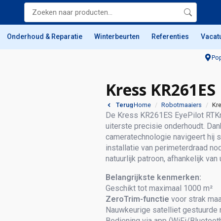
Onderhoud & Reparatie
Winterbeurten
Referenties
Vacat
Pop
Kress KR261ES 
Home
Robotmaaiers
Kr
Terug
De Kress KR261ES EyePilot RTKn
uiterste precisie onderhoudt. Dan
cameratechnologie navigeert hij s
installatie van perimeterdraad nod
natuurlijk patroon, afhankelijk van
Belangrijkste kenmerken:
Geschikt tot maximaal 1000 m²
ZeroTrim-functie
voor strak maa
Nauwkeurige satelliet gestuurde 
Bediening via app (WiFi/Bluetoot