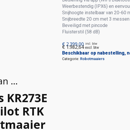
Weerbestendig (IPX6) en eenvoud
Snijhoogte instelbaar van 20-60
Snijbreedte 20 cm met 3 messen
Beveiligd met pincode
Fluisterstil (58 dB)
€
2.399,00
incl. btw
€
1.982,64
excl. btw
Beschikbaar op nabestelling, 
Categorie:
Robotmaaiers
an …
s KR273E
ilot RTK
tmaaier