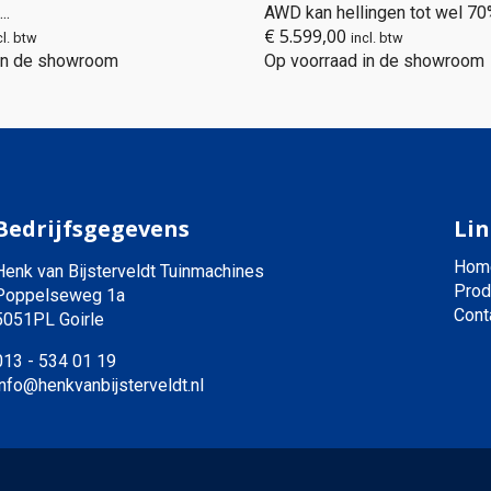
..
AWD kan hellingen tot wel 70% 
€
5.599,00
cl. btw
incl. btw
 in de showroom
Op voorraad in de showroom
Bedrijfsgegevens
Lin
Hom
Henk van Bijsterveldt Tuinmachines
Prod
Poppelseweg 1a
Cont
5051PL Goirle
013 - 534 01 19
info@henkvanbijsterveldt.nl