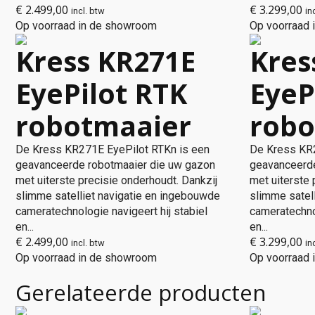
€
2.499,00
€
3.299,00
incl. btw
in
Op voorraad in de showroom
Op voorraad
Kress KR271E
Kres
EyePilot RTK
EyeP
robotmaaier
robo
De Kress KR271E EyePilot RTKn is een
De Kress KR2
geavanceerde robotmaaier die uw gazon
geavanceerde
met uiterste precisie onderhoudt. Dankzij
met uiterste 
slimme satelliet navigatie en ingebouwde
slimme satel
cameratechnologie navigeert hij stabiel
cameratechnol
en...
en...
€
2.499,00
€
3.299,00
incl. btw
in
Op voorraad in de showroom
Op voorraad
Gerelateerde producten