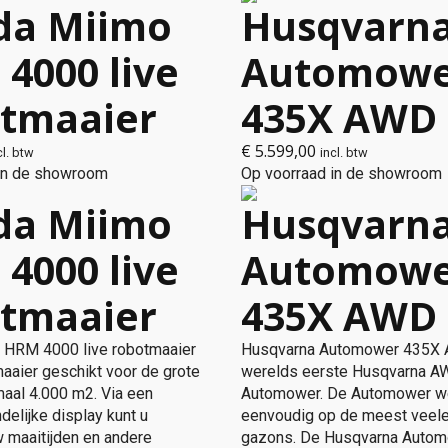
da Miimo
Husqvarn
4000 live
Automow
tmaaier
435X AWD
€
5.599,00
cl. btw
incl. btw
 in de showroom
Op voorraad in de showroom
da Miimo
Husqvarn
4000 live
Automow
tmaaier
435X AWD
 HRM 4000 live robotmaaier
Husqvarna Automower 435X A
maaier geschikt voor de grote
werelds eerste Husqvarna 
maal 4.000 m2. Via een
Automower. De Automower w
delijke display kunt u
eenvoudig op de meest veel
 maaitijden en andere
gazons. De Husqvarna Auto