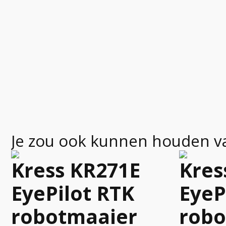
Je zou ook kunnen houden v
Kress KR271E
Kres
EyePilot RTK
EyeP
robotmaaier
robo