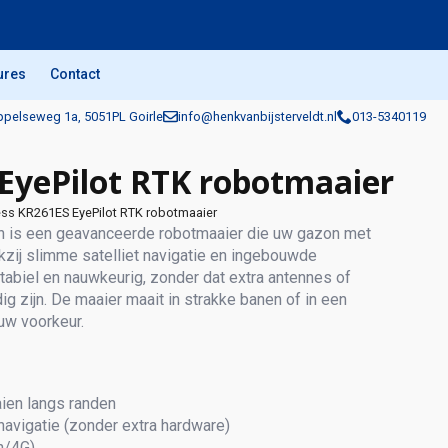
ures
Contact
pelseweg 1a, 5051PL Goirle
info@henkvanbijsterveldt.nl
013-5340119
EyePilot RTK robotmaaier
ess KR261ES EyePilot RTK robotmaaier
 is een geavanceerde robotmaaier die uw gazon met
kzij slimme satelliet navigatie en ingebouwde
tabiel en nauwkeurig, zonder dat extra antennes of
ig zijn. De maaier maait in strakke banen of in een
 uw voorkeur.
ien langs randen
navigatie (zonder extra hardware)
h/4G)