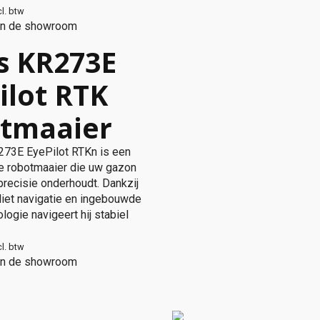
cl. btw
 in de showroom
s KR273E
ilot RTK
tmaaier
73E EyePilot RTKn is een
 robotmaaier die uw gazon
precisie onderhoudt. Dankzij
liet navigatie en ingebouwde
ogie navigeert hij stabiel
cl. btw
 in de showroom