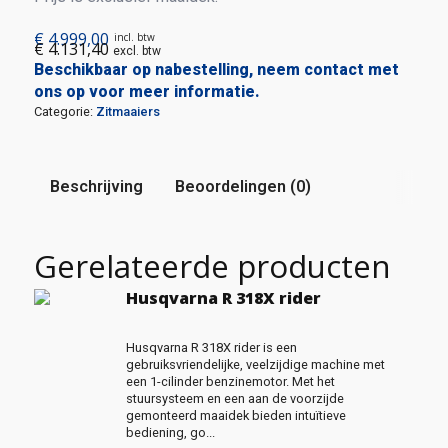
€
4.999,00
incl. btw
€
4.131,40
excl. btw
Beschikbaar op nabestelling, neem contact met
ons op voor meer informatie.
Categorie:
Zitmaaiers
Beschrijving
Beoordelingen (0)
Gerelateerde producten
Husqvarna R 318X rider
Husqvarna R 318X rider is een
gebruiksvriendelijke, veelzijdige machine met
een 1-cilinder benzinemotor. Met het
stuursysteem en een aan de voorzijde
gemonteerd maaidek bieden intuïtieve
bediening, go...