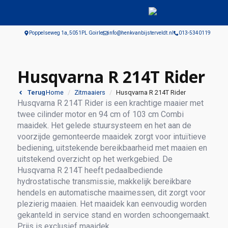
Poppelseweg 1a, 5051PL Goirle
info@henkvanbijsterveldt.nl
013-5340119
Husqvarna R 214T Rider
Home
Zitmaaiers
Husqvarna R 214T Rider
Terug
Husqvarna R 214T Rider is een krachtige maaier met
twee cilinder motor en 94 cm of 103 cm Combi
maaidek. Het gelede stuursysteem en het aan de
voorzijde gemonteerde maaidek zorgt voor intuïtieve
bediening, uitstekende bereikbaarheid met maaien en
uitstekend overzicht op het werkgebied. De
Husqvarna R 214T heeft pedaalbediende
hydrostatische transmissie, makkelijk bereikbare
hendels en automatische maaimessen, dit zorgt voor
plezierig maaien. Het maaidek kan eenvoudig worden
gekanteld in service stand en worden schoongemaakt.
Prijs is exclusief maaidek.