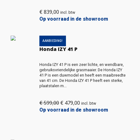
€
839,00
incl. btw
Op voorraad in de showroom
AANBIEDING!
Honda IZY 41 P
Honda IZY 41 P is een zeer lichte, en wendbare,
gebruiksvriendelijke grasmaaier. De Honda IZY
41 P is een duwmodel en heeft een maaibreedte
van 41 cm. De Honda IZY 41 P heeft een sterke,
plaatstalen m...
€
599,00
€
479,00
Oorspronkelijke
Huidige
incl. btw
prijs
prijs
Op voorraad in de showroom
was:
is:
€ 599,00.
€ 479,00.