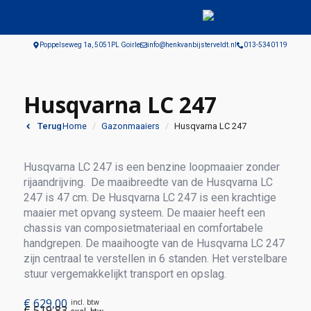
Poppelseweg 1a, 5051PL Goirle
info@henkvanbijsterveldt.nl
013-5340119
Husqvarna LC 247
Home
Gazonmaaiers
Husqvarna LC 247
Terug
Husqvarna LC 247 is een benzine loopmaaier zonder
rijaandrijving. De maaibreedte van de Husqvarna LC
247 is 47 cm. De Husqvarna LC 247 is een krachtige
maaier met opvang systeem. De maaier heeft een
chassis van composietmateriaal en comfortabele
handgrepen. De maaihoogte van de Husqvarna LC 247
zijn centraal te verstellen in 6 standen. Het verstelbare
stuur vergemakkelijkt transport en opslag.
€
629,00
incl. btw
€
519,83