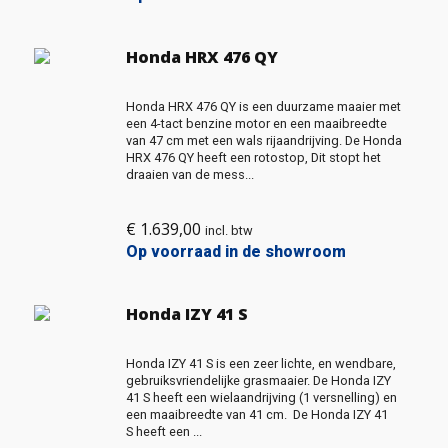
Honda HRX 476 QY
Honda HRX 476 QY is een duurzame maaier met
een 4-tact benzine motor en een maaibreedte
van 47 cm met een wals rijaandrijving. De Honda
HRX 476 QY heeft een rotostop, Dit stopt het
draaien van de mess...
€
1.639,00
incl. btw
Op voorraad in de showroom
Honda IZY 41 S
Honda IZY 41 S is een zeer lichte, en wendbare,
gebruiksvriendelijke grasmaaier. De Honda IZY
41 S heeft een wielaandrijving (1 versnelling) en
een maaibreedte van 41 cm. De Honda IZY 41
S heeft een ...