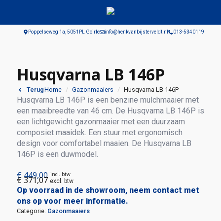
Poppelseweg 1a, 5051PL Goirle
info@henkvanbijsterveldt.nl
013-5340119
Husqvarna LB 146P
Home
Gazonmaaiers
Husqvarna LB 146P
Terug
Husqvarna LB 146P is een benzine mulchmaaier met
een maaibreedte van 46 cm. De Husqvarna LB 146P is
een lichtgewicht gazonmaaier met een duurzaam
composiet maaidek. Een stuur met ergonomisch
design voor comfortabel maaien. De Husqvarna LB
146P is een duwmodel.
€
449,00
incl. btw
€
371,07
excl. btw
Op voorraad in de showroom, neem contact met
ons op voor meer informatie.
Categorie:
Gazonmaaiers