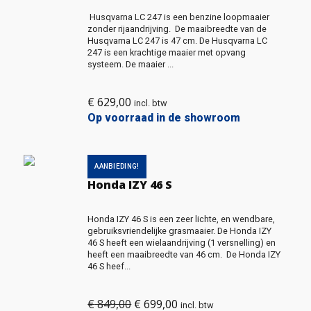
Husqvarna LC 247 is een benzine loopmaaier
zonder rijaandrijving. De maaibreedte van de
Husqvarna LC 247 is 47 cm. De Husqvarna LC
247 is een krachtige maaier met opvang
systeem. De maaier ...
€
629,00
incl. btw
Op voorraad in de showroom
AANBIEDING!
Honda IZY 46 S
Honda IZY 46 S is een zeer lichte, en wendbare,
gebruiksvriendelijke grasmaaier. De Honda IZY
46 S heeft een wielaandrijving (1 versnelling) en
heeft een maaibreedte van 46 cm. De Honda IZY
46 S heef...
€
849,00
€
699,00
Oorspronkelijke
Huidige
incl. btw