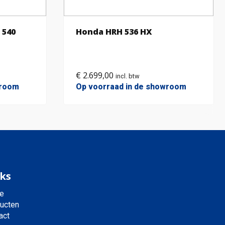
 540
Honda HRH 536 HX
€
2.699,00
incl. btw
wroom
Op voorraad in de showroom
ks
e
ucten
act