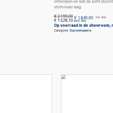
ontworpen en laat de lucht doors
stofniveau laag.
€
2.199,00
€
1.849,00
incl. btw
Oorspronkelijke
Huidige
€
1.528,10
excl. btw
prijs
prijs
Op voorraad in de showroom, 
Categorie:
Gazonmaaiers
was:
is:
€ 2.199,00.
€ 1.849,00.