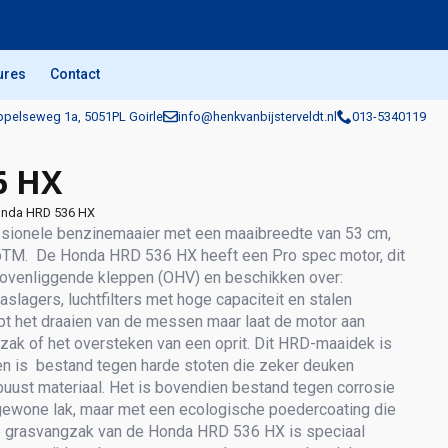
ures
Contact
pelseweg 1a, 5051PL Goirle
info@henkvanbijsterveldt.nl
013-5340119
6 HX
nda HRD 536 HX
sionele benzinemaaier met een maaibreedte van 53 cm,
topTM. De Honda HRD 536 HX heeft een Pro spec motor, dit
bovenliggende kleppen (OHV) en beschikken over:
kaslagers, luchtfilters met hoge capaciteit en stalen
opt het draaien van de messen maar laat de motor aan
gzak of het oversteken van een oprit. Dit HRD-maaidek is
n is bestand tegen harde stoten die zeker deuken
uust materiaal. Het is bovendien bestand tegen corrosie
 gewone lak, maar met een ecologische poedercoating die
e grasvangzak van de Honda HRD 536 HX is speciaal