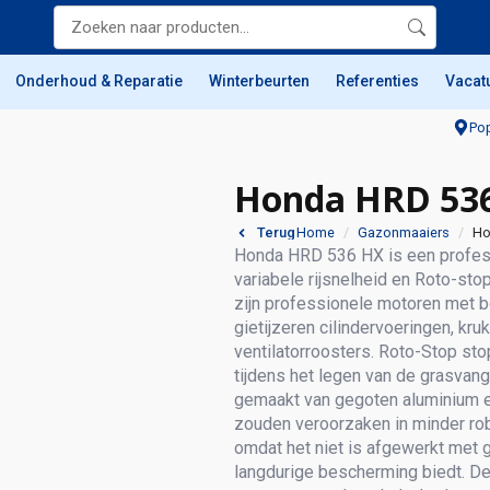
Onderhoud & Reparatie
Winterbeurten
Referenties
Vacat
Pop
Honda HRD 53
Home
Gazonmaaiers
Ho
Terug
Honda HRD 536 HX is een profes
variabele rijsnelheid en Roto-s
zijn professionele motoren met 
gietijzeren cilindervoeringen, kru
ventilatorroosters. Roto-Stop st
tijdens het legen van de grasvan
gemaakt van gegoten aluminium e
zouden veroorzaken in minder rob
omdat het niet is afgewerkt met
langdurige bescherming biedt. D