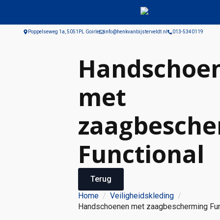
Poppelseweg 1a, 5051PL Goirle
info@henkvanbijsterveldt.nl
013-5340119
Handschoe
met
zaagbesche
Functional
Terug
Home
Veiligheidskleding
Handschoenen met zaagbescherming Fun