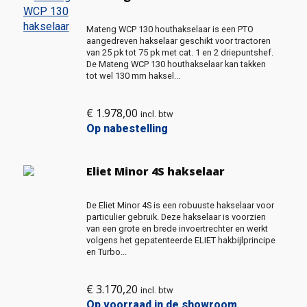
Mateng WCP 130 houthakselaar is een PTO
aangedreven hakselaar geschikt voor tractoren
van 25 pk tot 75 pk met cat. 1 en 2 driepuntshef.
De Mateng WCP 130 houthakselaar kan takken
tot wel 130 mm haksel...
€
1.978,00
incl. btw
Op nabestelling
Eliet Minor 4S hakselaar
De Eliet Minor 4S is een robuuste hakselaar voor
particulier gebruik. Deze hakselaar is voorzien
van een grote en brede invoertrechter en werkt
volgens het gepatenteerde ELIET hakbijlprincipe
en Turbo...
€
3.170,20
incl. btw
Op voorraad in de showroom