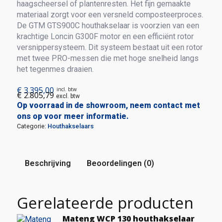
haagscheersel of plantenresten. Het fijn gemaakte
materiaal zorgt voor een versneld composteerproces.
De GTM GTS900C houthakselaar is voorzien van een
krachtige Loncin G300F motor en een efficiënt rotor
versnippersysteem. Dit systeem bestaat uit een rotor
met twee PRO-messen die met hoge snelheid langs
het tegenmes draaien.
€
3.395,00
incl. btw
€
2.805,79
excl. btw
Op voorraad in de showroom, neem contact met
ons op voor meer informatie.
Categorie:
Houthakselaars
Beschrijving
Beoordelingen (0)
Gerelateerde producten
Mateng WCP 130 houthakselaar