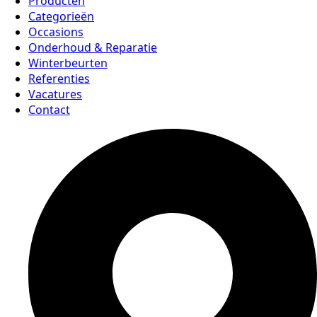
Producten
Categorieën
Occasions
Onderhoud & Reparatie
Winterbeurten
Referenties
Vacatures
Contact