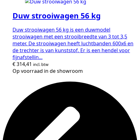
Duw strooiwagen 56 kg
Duw strooiwagen 56 kg is een duwmodel
strooiwagen met een strooibreedte van 3 tot 3,5
meter. De strooiwagen heeft luchtbanden 600x6 en
de trechter is van kunststof. Er is een hendel voor
fijnafstellin...
€
314,41
incl. btw
Op voorraad in de showroom