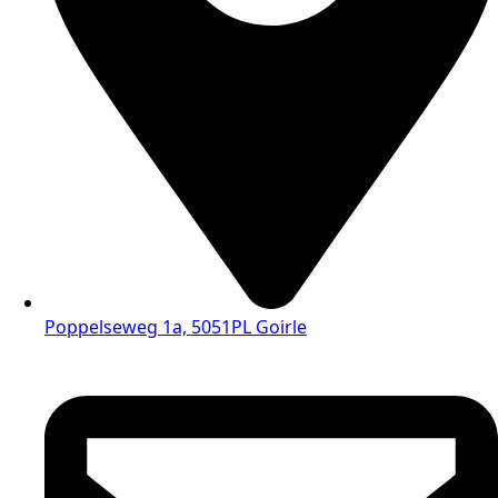
Poppelseweg 1a, 5051PL Goirle