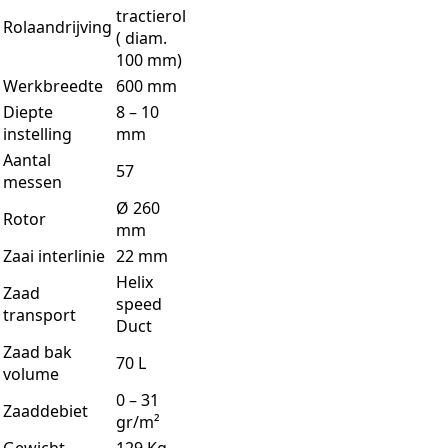
tractierol
Rolaandrijving
( diam.
100 mm)
Werkbreedte
600 mm
Diepte
8 – 10
instelling
mm
Aantal
57
messen
Ø 260
Rotor
mm
Zaai interlinie
22 mm
Helix
Zaad
speed
transport
Duct
Zaad bak
70 L
volume
0 – 31
Zaaddebiet
gr/m²