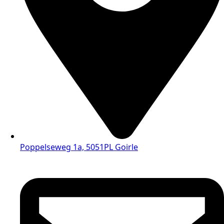
Poppelseweg 1a, 5051PL Goirle