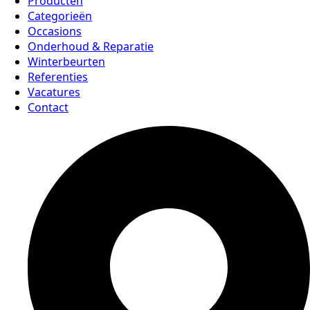
Producten
Categorieën
Occasions
Onderhoud & Reparatie
Winterbeurten
Referenties
Vacatures
Contact