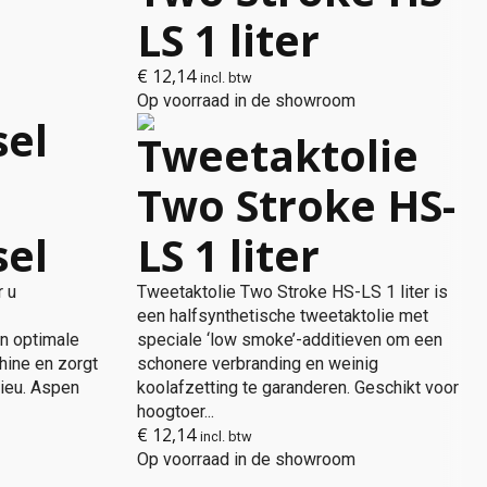
LS 1 liter
€
12,14
incl. btw
Op voorraad in de showroom
sel
Tweetaktolie
Two Stroke HS-
sel
LS 1 liter
r u
Tweetaktolie Two Stroke HS-LS 1 liter is
een halfsynthetische tweetaktolie met
en optimale
speciale ‘low smoke’-additieven om een
hine en zorgt
schonere verbranding en weinig
lieu. Aspen
koolafzetting te garanderen. Geschikt voor
hoogtoer...
€
12,14
incl. btw
Op voorraad in de showroom