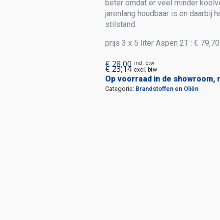
beter omdat er veel minder koolvo
jarenlang houdbaar is en daarbij 
stilstand.
prijs 3 x 5 liter Aspen 2T : € 79,
€
28,00
incl. btw
€
23,14
excl. btw
Op voorraad in de showroom, 
Categorie:
Brandstoffen en Oliën