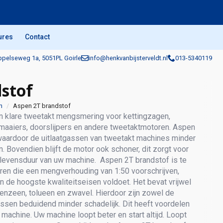
ures
Contact
pelseweg 1a, 5051PL Goirle
info@henkvanbijsterveldt.nl
013-5340119
stof
n
Aspen 2T brandstof
n klare tweetakt mengsmering voor kettingzagen,
maaiers, doorslijpers en andere tweetaktmotoren. Aspen
waardoor de uitlaatgassen van tweetakt machines minder
n. Bovendien blijft de motor ook schoner, dit zorgt voor
 levensduur van uw machine. Aspen 2T brandstof is te
ren die een mengverhouding van 1:50 voorschrijven,
n de hoogste kwaliteitseisen voldoet. Het bevat vrijwel
benzeen, tolueen en zwavel. Hierdoor zijn zowel de
ssen beduidend minder schadelijk. Dit heeft voordelen
 machine. Uw machine loopt beter en start altijd. Loopt