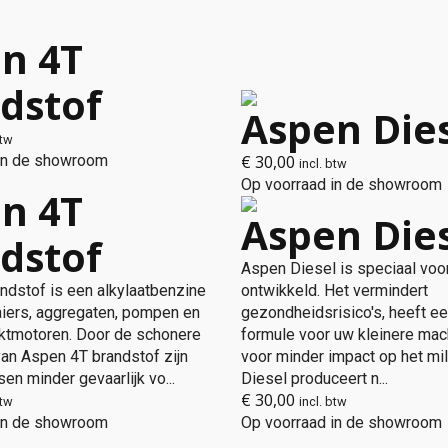
n 4T
dstof
Aspen Die
btw
 in de showroom
€
30,00
incl. btw
Op voorraad in de showroom
n 4T
Aspen Die
dstof
Aspen Diesel is speciaal voo
ndstof is een alkylaatbenzine
ontwikkeld. Het vermindert
iers, aggregaten, pompen en
gezondheidsrisico's, heeft e
aktmotoren. Door de schonere
formule voor uw kleinere mac
van Aspen 4T brandstof zijn
voor minder impact op het mi
sen minder gevaarlijk vo...
Diesel produceert n...
€
30,00
btw
incl. btw
 in de showroom
Op voorraad in de showroom