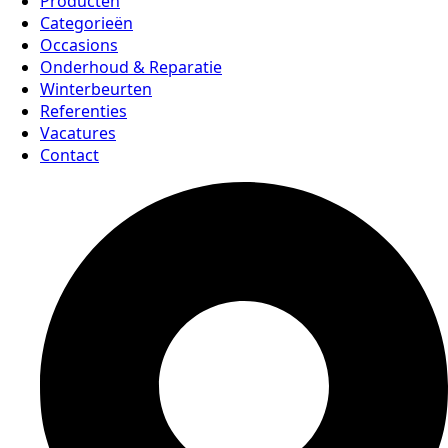
Producten
Categorieën
Occasions
Onderhoud & Reparatie
Winterbeurten
Referenties
Vacatures
Contact