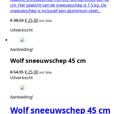
cm. Het gewicht van de sneeuwschep is 1,5 kg. De
sneeuwschep is inclusief een aluminium steel...
Oorspronkelijke
Huidige
€
38,50
€
25,00
incl. btw
prijs
prijs
Uitverkocht
was:
is:
€ 38,50.
€ 25,00.
Aanbieding!
Wolf sneeuwschep 45 cm
Oorspronkelijke
Huidige
€
54,95
€
25,00
incl. btw
prijs
prijs
Uitverkocht
was:
is:
€ 54,95.
€ 25,00.
Aanbieding!
Wolf sneeuwschep 45 cm