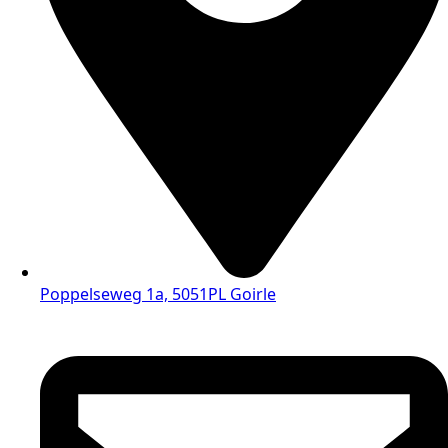
Poppelseweg 1a, 5051PL Goirle