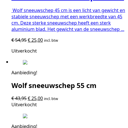
Wolf sneeuwschep 45 cm is een licht van gewicht en
stabiele sneeuwschep met een werkbreedte van 45
cm. Deze sterke sneeuwschep heeft een sterk
aluminium blad. Het gewicht van de sneeuwschep ...
Oorspronkelijke
Huidige
€
54,95
€
25,00
incl. btw
prijs
prijs
Uitverkocht
was:
is:
€ 54,95.
€ 25,00.
Aanbieding!
Wolf sneeuwschep 55 cm
Oorspronkelijke
Huidige
€
43,95
€
25,00
incl. btw
prijs
prijs
Uitverkocht
was:
is:
€ 43,95.
€ 25,00.
Aanbieding!