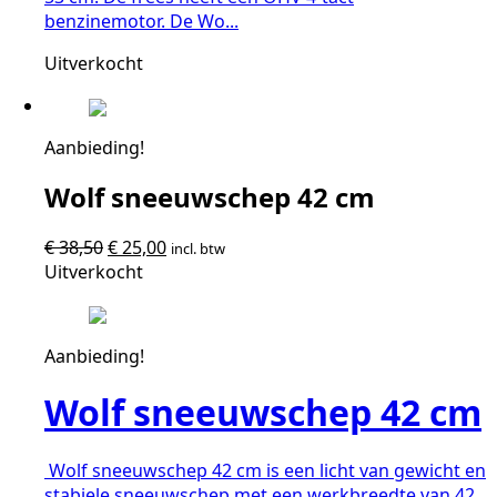
benzinemotor. De Wo...
Uitverkocht
Aanbieding!
Wolf sneeuwschep 42 cm
Oorspronkelijke
Huidige
€
38,50
€
25,00
incl. btw
prijs
prijs
Uitverkocht
was:
is:
€ 38,50.
€ 25,00.
Aanbieding!
Wolf sneeuwschep 42 cm
Wolf sneeuwschep 42 cm is een licht van gewicht en
stabiele sneeuwschep met een werkbreedte van 42