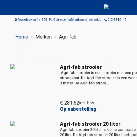
Poppelseweg 1a, 5051PL Goirle
info@henkvanbijsterveldt.nl
013-5340119
Home
Merken
Agri-fab
Sorteer
shop
Sort content
Agri-fab strooier
Agri-fab strooier is een strooier met een po
strooiplaat. De Agri-fab strooier is een we
3 meter. De Agri-fab strooi...
€
281,62
incl. btw
Op nabestelling
Agri-fab strooier 20 liter
Agri-fab strooier 20 liter is kleine compacte
20 liter. De Agri-fab strooier 20 liter heeft 